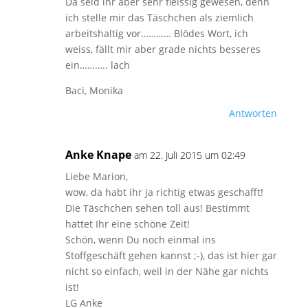
Da seid ihr aber sehr fleissig gewesen, denn
ich stelle mir das Täschchen als ziemlich
arbeitshaltig vor………… Blödes Wort, ich
weiss, fällt mir aber grade nichts besseres
ein……….. lach
Baci, Monika
Antworten
Anke Knape
am 22. Juli 2015 um 02:49
Liebe Marion,
wow, da habt ihr ja richtig etwas geschafft!
Die Täschchen sehen toll aus! Bestimmt
hattet Ihr eine schöne Zeit!
Schön, wenn Du noch einmal ins
Stoffgeschäft gehen kannst ;-), das ist hier gar
nicht so einfach, weil in der Nähe gar nichts
ist!
LG Anke