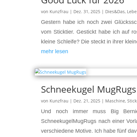
von
Kunzfrau
|
Dez. 31, 2025
|
Dies&Das
,
Leb
Gestern habe ich noch zwei Glückssch
vom Sticktier. Gestickt habe ich auf ro
kleine Schleife? Die steckt in ihrer klei
mehr lesen
Schneekugel MugRugs
von
Kunzfrau
|
Dez. 21, 2025
|
Maschine
,
Stic
Und noch immer muss Big Bernie f
SchneekugelMugRugs nach einer Vorla
verschiedene Motive. Ich habe fünf dav