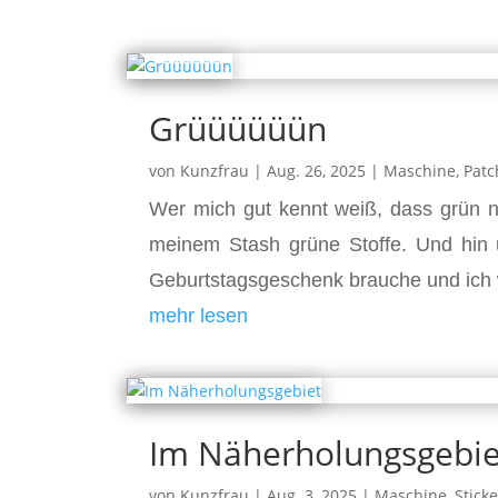
Grüüüüüün
von
Kunzfrau
|
Aug. 26, 2025
|
Maschine
,
Pat
Wer mich gut kennt weiß, dass grün n
meinem Stash grüne Stoffe. Und hin
Geburtstagsgeschenk brauche und ich w
mehr lesen
Im Näherholungsgebie
von
Kunzfrau
|
Aug. 3, 2025
|
Maschine
,
Stick