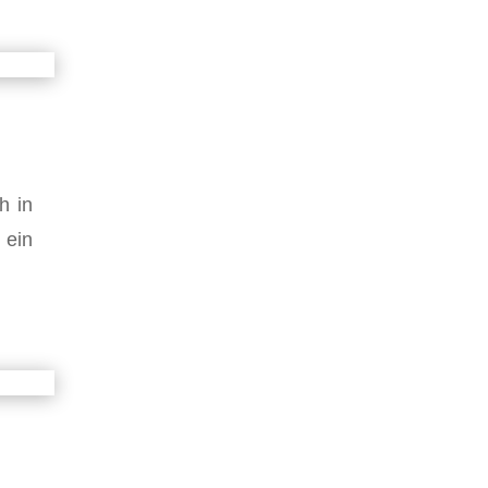
h in
 ein