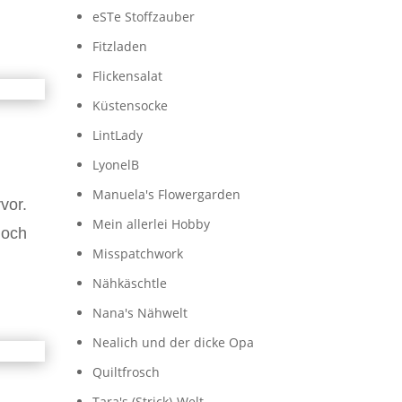
eSTe Stoffzauber
Fitzladen
Flickensalat
Küstensocke
LintLady
LyonelB
Manuela's Flowergarden
vor.
Mein allerlei Hobby
noch
Misspatchwork
Nähkäschtle
Nana's Nähwelt
Nealich und der dicke Opa
Quiltfrosch
Tara's (Strick)-Welt