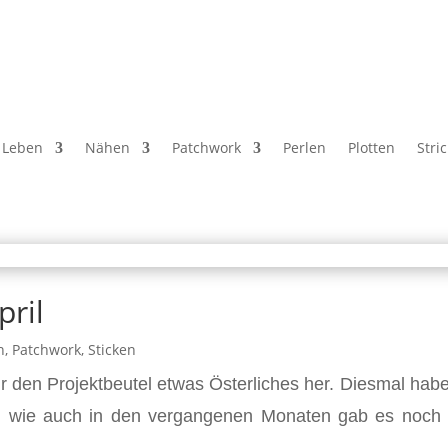
Leben
Nähen
Patchwork
Perlen
Plotten
Stri
pril
n
,
Patchwork
,
Sticken
ür den Projektbeutel etwas Österliches her. Diesmal habe
nd wie auch in den vergangenen Monaten gab es noch