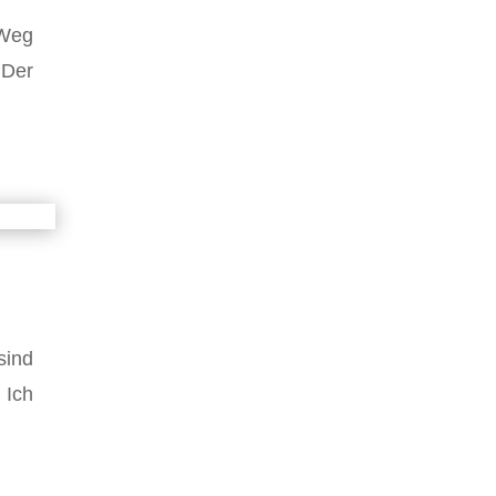
 Weg
 Der
sind
 Ich