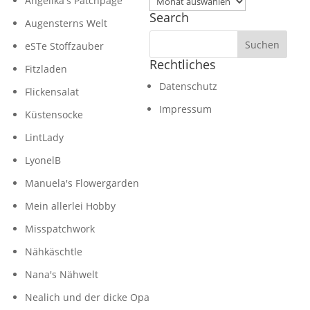
Angelika's Patchpage
Search
Augensterns Welt
eSTe Stoffzauber
Rechtliches
Fitzladen
Datenschutz
Flickensalat
Impressum
Küstensocke
LintLady
LyonelB
Manuela's Flowergarden
Mein allerlei Hobby
Misspatchwork
Nähkäschtle
Nana's Nähwelt
Nealich und der dicke Opa