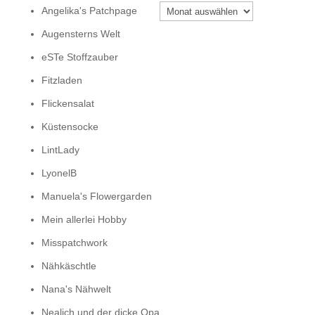
Archiv
Angelika's Patchpage
Augensterns Welt
eSTe Stoffzauber
Fitzladen
Flickensalat
Küstensocke
LintLady
LyonelB
Manuela's Flowergarden
Mein allerlei Hobby
Misspatchwork
Nähkäschtle
Nana's Nähwelt
Nealich und der dicke Opa