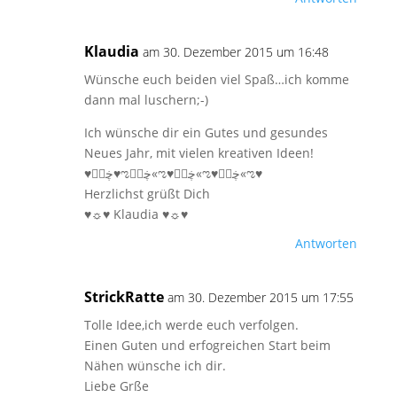
Klaudia
am 30. Dezember 2015 um 16:48
Wünsche euch beiden viel Spaß…ich komme
dann mal luschern;-)
Ich wünsche dir ein Gutes und gesundes
Neues Jahr, mit vielen kreativen Ideen!
♥ڿڰۣ♥ಌڿڰۣ«ಌ♥ڿڰۣ«ಌ♥ڿڰۣ«ಌ♥
Herzlichst grüßt Dich
♥☼♥ Klaudia ♥☼♥
Antworten
StrickRatte
am 30. Dezember 2015 um 17:55
Tolle Idee,ich werde euch verfolgen.
Einen Guten und erfogreichen Start beim
Nähen wünsche ich dir.
Liebe Grße