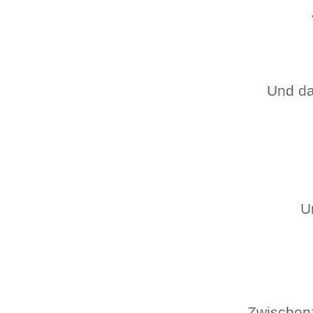
Und da
U
Zwischenz