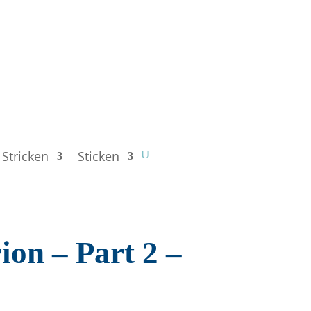
Stricken
Sticken
on – Part 2 –