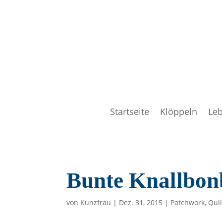
Startseite
Klöppeln
Le
Bunte Knallbonb
von
Kunzfrau
|
Dez. 31, 2015
|
Patchwork
,
Quil