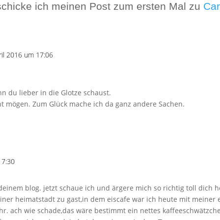
schicke ich meinen Post zum ersten Mal zu
Ca
ril 2016 um 17:06
n du lieber in die Glotze schaust.
cht mögen. Zum Glück mache ich da ganz andere Sachen.
17:30
auf deinem blog. jetzt schaue ich und ärgere mich so richtig toll dic
einer heimatstadt zu gast,in dem eiscafe war ich heute mit meiner
 uhr. ach wie schade,das wäre bestimmt ein nettes kaffeeschwätzch