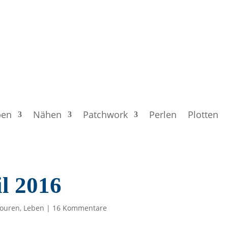
ben
Nähen
Patchwork
Perlen
Plotten
il 2016
touren
,
Leben
|
16 Kommentare