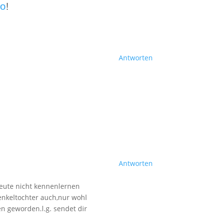
ro
!
Antworten
Antworten
h heute nicht kennenlernen
 enkeltochter auch,nur wohl
en geworden.l.g. sendet dir