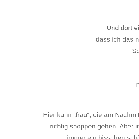
Und dort e
dass ich das n
So
D
Hier kann „frau“, die am Nachmi
richtig shoppen gehen. Aber i
immer ein bisschen sch