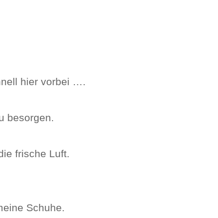
ell hier vorbei ….
u besorgen.
e frische Luft.
 meine Schuhe.