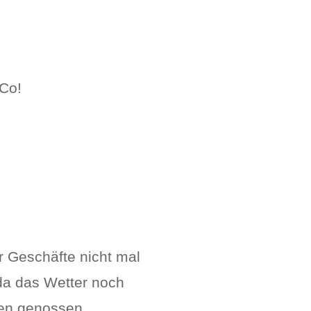
 Co!
r Geschäfte nicht mal
 da das Wetter noch
ien genossen.