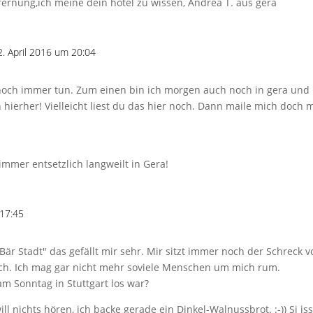
fernung,ich meine dein hotel zu wissen, Andrea T. aus gera
. April 2016 um 20:04
noch immer tun. Zum einen bin ich morgen auch noch in gera un
h hierher! Vielleicht liest du das hier noch. Dann maile mich doch 
 immer entsetzlich langweilt in Gera!
 17:45
 Bär Stadt" das gefällt mir sehr. Mir sitzt immer noch der Schreck
klich. Ich mag gar nicht mehr soviele Menschen um mich rum.
am Sonntag in Stuttgart los war?
ll nichts hören, ich backe gerade ein Dinkel-Walnussbrot. :-)) Si is