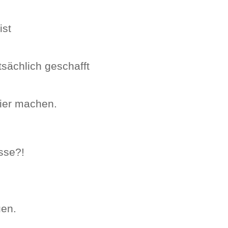
ist
tsächlich geschafft
hier machen.
sse?!
uen.