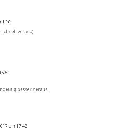
m 16:01
schnell voran.:)
16:51
indeutig besser heraus.
 2017 um 17:42