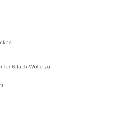
t.
icken.
 für 6-fach-Wolle zu
ht.