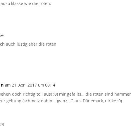
auso klasse wie die roten.
54
ch auch lustig,aber die roten
nn
am 21. April 2017 um 00:14
ehen doch richtig toll aus! :0) mir gefällts… die roten sind hammer,
r geltung (schmelz dahin….)ganz LG aus Dänemark, ulrike :0)
:28