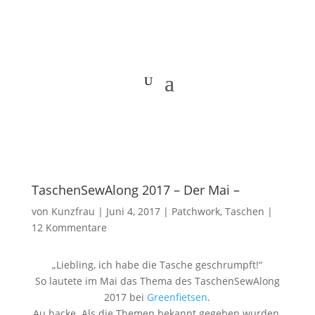
TaschenSewAlong 2017 – Der Mai –
von
Kunzfrau
|
Juni 4, 2017
|
Patchwork
,
Taschen
|
12 Kommentare
„Liebling, ich habe die Tasche geschrumpft!“
So lautete im Mai das Thema des TaschenSewAlong
2017 bei
Greenfietsen
.
Au backe. Als die Themen bekannt gegeben wurden,