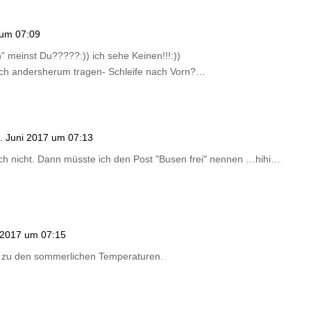
 um 07:09
" meinst Du?????:)) ich sehe Keinen!!!:))
auch andersherum tragen- Schleife nach Vorn?…
. Juni 2017 um 07:13
ch nicht. Dann müsste ich den Post "Busen frei" nennen …hihi…
 2017 um 07:15
ar zu den sommerlichen Temperaturen.