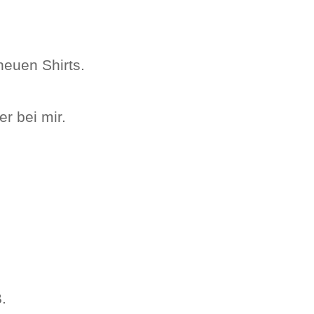
neuen Shirts.
r bei mir.
.