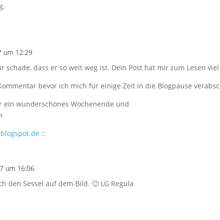
g.
7 um 12:29
r schade, dass er so weit weg ist. Dein Post hat mir zum Lesen viel
Kommentar bevor ich mich für einige Zeit in die Blogpause verabs
Dir ein wunderschönes Wochenende und
n
.blogspot.de
::
7 um 16:06
ich den Sessel auf dem Bild. 🙂 LG Regula