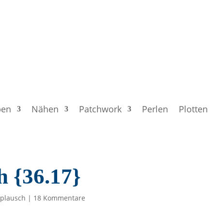
ben
Nähen
Patchwork
Perlen
Plotten
h {36.17}
plausch
|
18 Kommentare