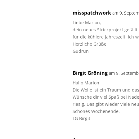
misspatchwork
am 9. Septe
Liebe Marion,
dein neues Strickprojekt gefäll
für die kühlere Jahreszeit. Ic
Herzliche Grüße
Gudrun
Birgit Gröning
am 9. Septemb
Hallo Marion
Die Wolle ist ein Traum und das
Wünsche dir viel Spaß bei Nade
riesig. Das gibt wieder viele ne
Schönes Wochenende.
LG Birgit