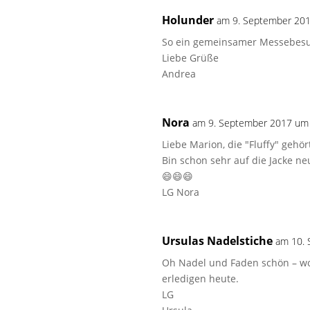
Holunder
am 9. September 20
So ein gemeinsamer Messebesuc
Liebe Grüße
Andrea
Nora
am 9. September 2017 um
Liebe Marion, die "Fluffy" gehö
Bin schon sehr auf die Jacke ne
😄😄😄
LG Nora
Ursulas Nadelstiche
am 10.
Oh Nadel und Faden schön – wol
erledigen heute.
LG