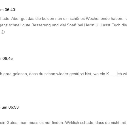
um 06:40
h schade. Aber gut das die beiden nun ein schönes Wochenende haben. 
ganz schnell gute Besserung und viel Spaß bei Herrn U. Lasst Euch die
;))
m 06:45
h grad gelesen, dass du schon wieder gestürzt bist, wo ein K……ich wü
8 um 06:53
ein Gutes, man muss es nur finden. Wirklich schade, dass du nicht mit