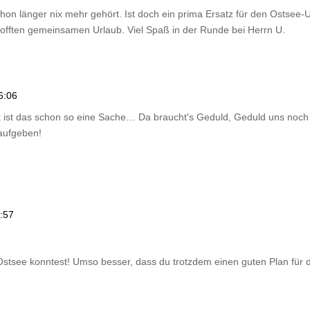
hon länger nix mehr gehört. Ist doch ein prima Ersatz für den Ostsee-U
offten gemeinsamen Urlaub. Viel Spaß in der Runde bei Herrn U.
6:06
tät ist das schon so eine Sache… Da braucht's Geduld, Geduld uns noc
 aufgeben!
:57
Ostsee konntest! Umso besser, dass du trotzdem einen guten Plan für d