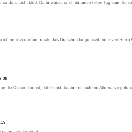
ende ist echt blöd. Dafür wünsche ich dir einen tollen Tag beim Schl
2
e ich neulich darüber nach, daß Du schon lange nicht mehr von Herrn U
9:08
 an die Ostsee kannst, dafür hast du aber ein schöne Alternative gefun
:19
t es euch gut gehen!