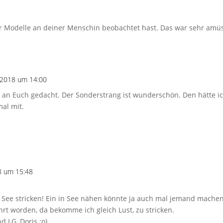
er Modelle an deiner Menschin beobachtet hast. Das war sehr amü
i 2018 um 14:00
l an Euch gedacht. Der Sonderstrang ist wunderschön. Den hätte 
al mit.
8 um 15:48
n See stricken! Ein in See nähen könnte ja auch mal jemand machen
rt worden, da bekomme ich gleich Lust, zu stricken.
 LG, Doris :o)