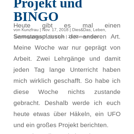
Projekt und
BINGO
Heute gibt es mal einen
von
Kunzfrau
|
Nov. 17, 2018
|
Dies&Das
,
Leben
,
Samstagsplausch der anderen Art.
Samstagsplausch
,
Stricken
|
24 Kommentare
Meine Woche war nur geprägt von
Arbeit. Zwei Lehrgänge und damit
jeden Tag lange Unterricht haben
mich wirklich geschafft. So habe ich
diese Woche nichts zustande
gebracht. Deshalb werde ich euch
heute etwas über Häkeln, ein UFO
und ein großes Projekt berichten.