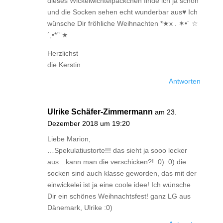
dieses Wickelwichtelpäckchen finde ich ja schön
und die Socken sehen echt wunderbar aus♥ Ich
wünsche Dir fröhliche Weihnachten *★x . ✶•´ ☆
´,•*´¨★
Herzlichst
die Kerstin
Antworten
Ulrike Schäfer-Zimmermann
am 23.
Dezember 2018 um 19:20
Liebe Marion,
…Spekulatiustorte!!! das sieht ja sooo lecker
aus…kann man die verschicken?! :0) :0) die
socken sind auch klasse geworden, das mit der
einwickelei ist ja eine coole idee! Ich wünsche
Dir ein schönes Weihnachtsfest! ganz LG aus
Dänemark, Ulrike :0)