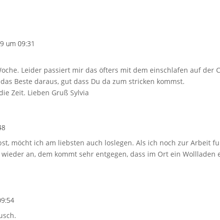
19 um 09:31
oche. Leider passiert mir das öfters mit dem einschlafen auf der 
das Beste daraus, gut dass Du da zum stricken kommst.
die Zeit. Lieben Gruß Sylvia
48
st, möcht ich am liebsten auch loslegen. Als ich noch zur Arbeit fu
am wieder an, dem kommt sehr entgegen, dass im Ort ein Wollladen e
09:54
usch.