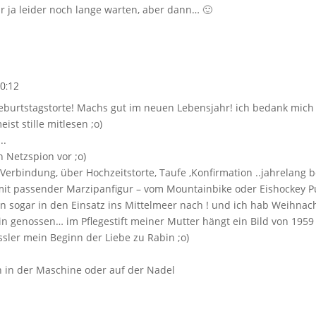
 ja leider noch lange warten, aber dann… 🙂
0:12
eburtstagstorte! Machs gut im neuen Lebensjahr! ich bedank mich a
ist stille mitlesen ;o)
..
 Netzspion vor ;o)
e Verbindung, über Hochzeitstorte, Taufe ,Konfirmation ..jahrelan
mit passender Marzipanfigur – vom Mountainbike oder Eishockey P
 sogar in den Einsatz ins Mittelmeer nach ! und ich hab Weihnac
n genossen… im Pflegestift meiner Mutter hängt ein Bild von 1959 
lässler mein Beginn der Liebe zu Rabin ;o)
en in der Maschine oder auf der Nadel