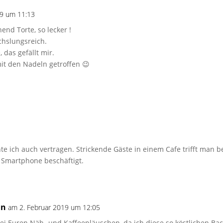
19 um 11:13
end Torte, so lecker !
chslungsreich.
 das gefällt mir.
it den Nadeln getroffen 😉
4
te ich auch vertragen. Strickende Gäste in einem Cafe trifft man be
m Smartphone beschäftigt.
in
am 2. Februar 2019 um 12:05
bei Euren Näh- und Kaffeepläuschen, da ich diese so köstlichen Ba