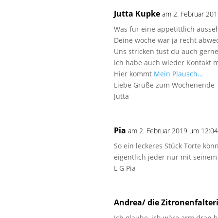
Jutta Kupke
am 2. Februar 20
Was für eine appetittlich ausseh
Deine woche war ja recht abwe
Uns stricken tust du auch gerne,
Ich habe auch wieder Kontakt m
Hier kommt
Mein Plausch…
Liebe Grüße zum Wochenende
Jutta
Pia
am 2. Februar 2019 um 12:0
So ein leckeres Stück Torte könn
eigentlich jeder nur mit seine
L G Pia
Andrea/ die Zitronenfalter
Ich glaube, ich wäre arm dran 