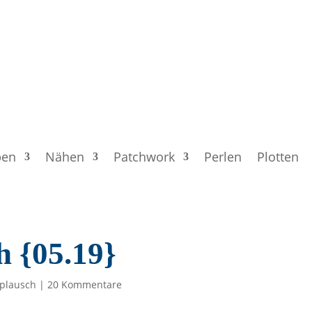
ben
Nähen
Patchwork
Perlen
Plotten
h {05.19}
plausch
|
20 Kommentare