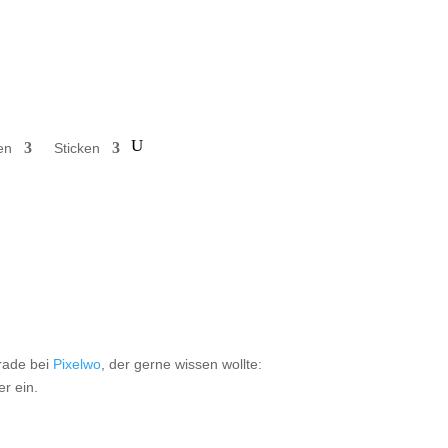
en
Sticken
rade bei
Pixelwo
, der gerne wissen wollte:
er ein.