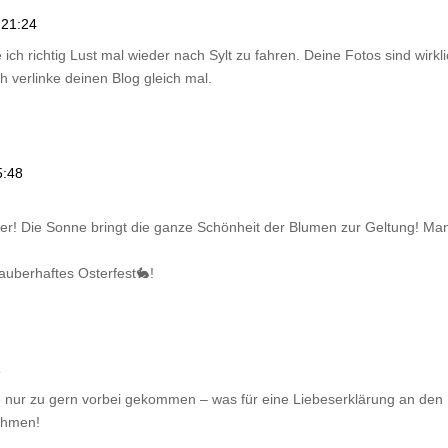
 21:24
ch richtig Lust mal wieder nach Sylt zu fahren. Deine Fotos sind wirkli
 verlinke deinen Blog gleich mal.
5:48
ilder! Die Sonne bringt die ganze Schönheit der Blumen zur Geltung! 
auberhaftes Osterfest🐇!
1
 nur zu gern vorbei gekommen – was für eine Liebeserklärung an den F
ehmen!