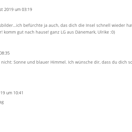
st 2019 um 03:19
lder…ich befürchte ja auch, das dich die Insel schnell wieder hat
! komm gut nach hause! ganz LG aus Dänemark, Ulrike :0)
08:35
 nicht: Sonne und blauer Himmel. Ich wünsche dir, dass du dich sc
019 um 10:41
ag