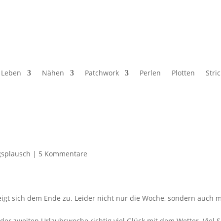
Leben
Nähen
Patchwork
Perlen
Plotten
Stri
gsplausch
|
5 Kommentare
t sich dem Ende zu. Leider nicht nur die Woche, sondern auch mei
n der zweiten Urlaubswoche richtig viel Glück mit dem Wetter. Vie