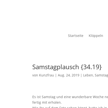
Startseite
Klöppeln
Samstagplausch {34.19}
von
Kunzfrau
|
Aug. 24, 2019
|
Leben
,
Samsta
Es ist Samstag und eine wunderbare Woche neig
fertig mit erholen.
Wie ihr auf dem Foto sehen könnt, hatte ich i