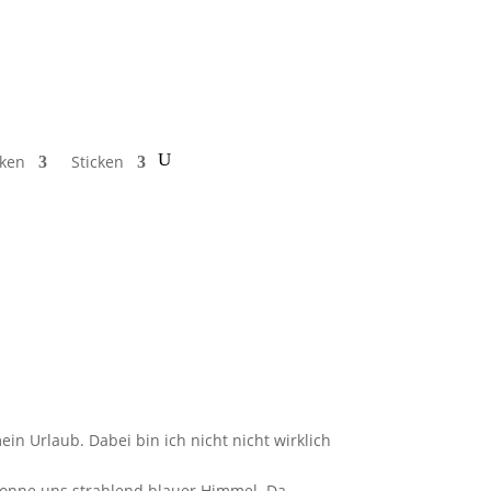
cken
Sticken
n Urlaub. Dabei bin ich nicht nicht wirklich
l Sonne uns strahlend blauer Himmel. Da