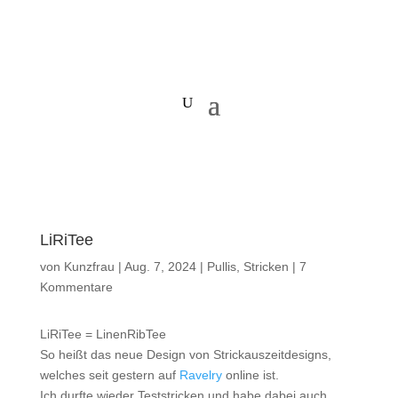
LiRiTee
von
Kunzfrau
|
Aug. 7, 2024
|
Pullis
,
Stricken
|
7
Kommentare
LiRiTee = LinenRibTee
So heißt das neue Design von Strickauszeitdesigns,
welches seit gestern auf
Ravelry
online ist.
Ich durfte wieder Teststricken und habe dabei auch