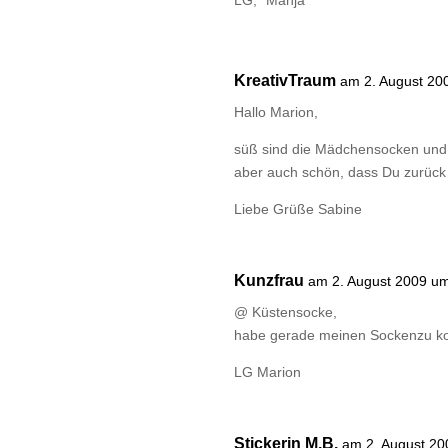
LG, *Manja*
KreativTraum
am 2. August 20
Hallo Marion,
süß sind die Mädchensocken und f
aber auch schön, dass Du zurück 
Liebe Grüße Sabine
Kunzfrau
am 2. August 2009 u
@ Küstensocke,
habe gerade meinen Sockenzu kontro
LG Marion
Stickerin M.B.
am 2. August 20