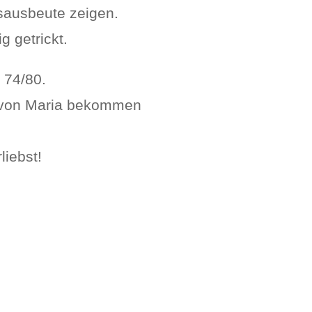
sausbeute zeigen.
 getrickt.
 74/80.
s von Maria bekommen
liebst!