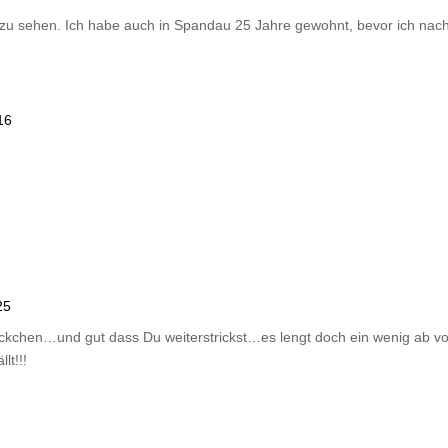
r zu sehen. Ich habe auch in Spandau 25 Jahre gewohnt, bevor ich na
16
25
kchen…und gut dass Du weiterstrickst…es lengt doch ein wenig ab von
lt!!!