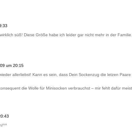
9:33
wirklich süß! Diese Größe habe ich leider gar nicht mehr in der Famili
009 um 20:15
ieder allerliebst! Kann es sein, dass Dein Sockenzug die letzen Paare g
onsequent die Wolle für Minisocken verbrauchst – mir fehlt dafür meist
20:43
on!^^