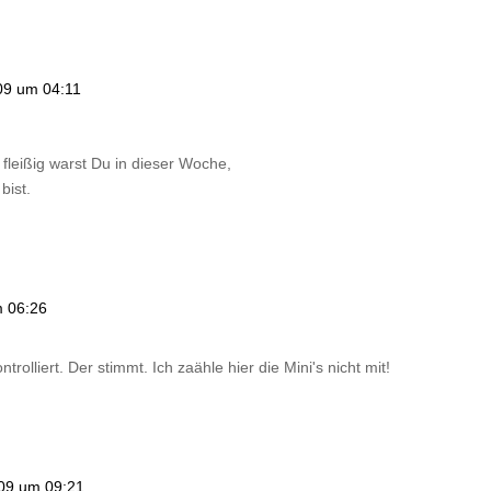
09 um 04:11
leißig warst Du in dieser Woche,
bist.
m 06:26
lliert. Der stimmt. Ich zaähle hier die Mini's nicht mit!
09 um 09:21