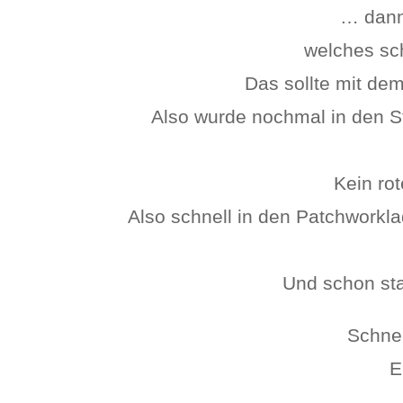
… dann
welches sch
Das sollte mit de
Also wurde nochmal in den St
Kein rot
Also schnell in den Patchworkla
Und schon st
Schnel
E