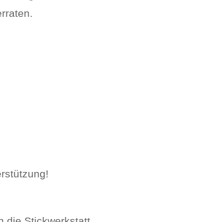
erraten.
rstützung!
 die Stickwerkstatt.