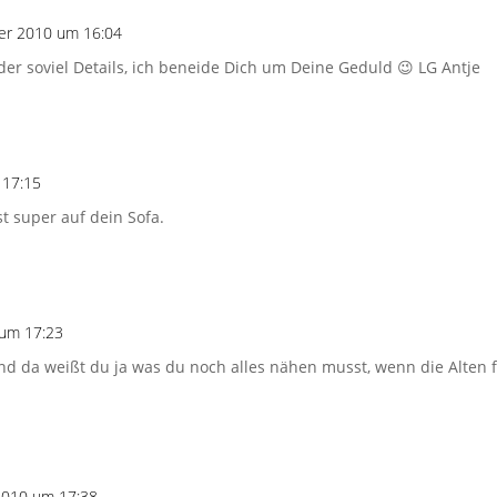
er 2010 um 16:04
der soviel Details, ich beneide Dich um Deine Geduld 😉 LG Antje
 17:15
st super auf dein Sofa.
um 17:23
 und da weißt du ja was du noch alles nähen musst, wenn die Alten f
2010 um 17:38