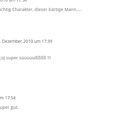
t richtig Charakter, dieser bärtige Mann…..
. Dezember 2010 um 17:39
n ;o) super süüüüüßßßß !!!
um 17:54
super gut.