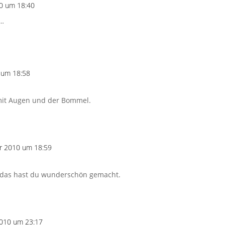
0 um 18:40
n…
 um 18:58
s,mit Augen und der Bommel.
r 2010 um 18:59
s, das hast du wunderschön gemacht.
010 um 23:17