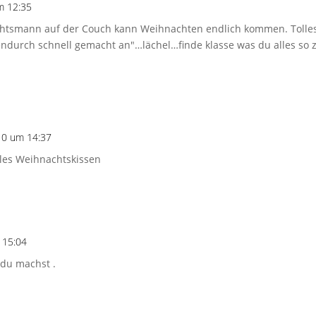
m 12:35
chtsmann auf der Couch kann Weihnachten endlich kommen. Tolles 
ndurch schnell gemacht an"…lächel…finde klasse was du alles so 
10 um 14:37
lles Weihnachtskissen
 15:04
s du machst .