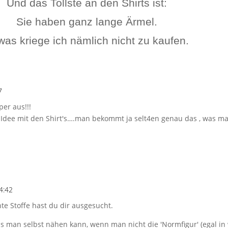
Und das Tollste an den Shirts ist:
Sie haben ganz lange Ärmel.
as kriege ich nämlich nicht zu kaufen.
7
er aus!!!
e Idee mit den Shirt's….man bekommt ja selt4en genau das , was ma
!
4:42
te Stoffe hast du dir ausgesucht.
ass man selbst nähen kann, wenn man nicht die 'Normfigur' (egal in