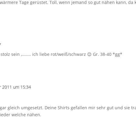
r wärmere Tage gerüstet. Toll, wenn jemand so gut nähen kann, da 
7
stolz sein ,…….. ich liebe rot/weiß/schwarz 😉 Gr. 38-40 *gg*
ar 2011 um 15:34
ar gleich umgesetzt. Deine Shirts gefallen mir sehr gut und sie tr
wieder welche nähen.