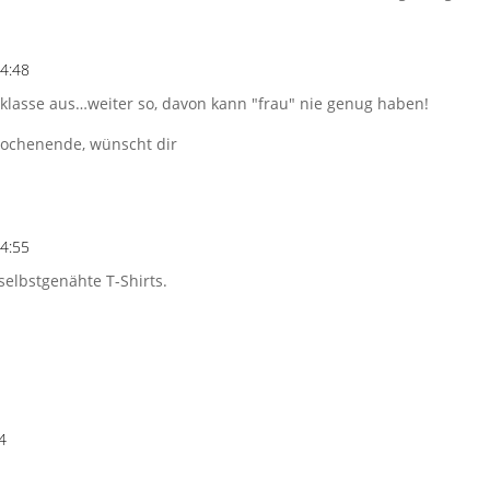
14:48
klasse aus…weiter so, davon kann "frau" nie genug haben!
Wochenende, wünscht dir
14:55
elbstgenähte T-Shirts.
4