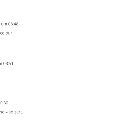
1 um 08:48
 colour
m 08:51
10:30
e – so zart.