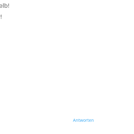
elb!
!
Antworten