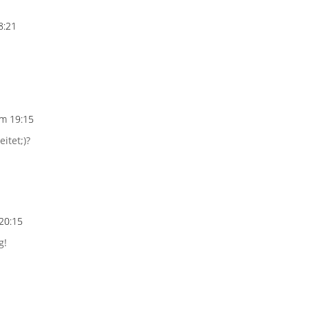
8:21
um 19:15
itet;)?
20:15
g!