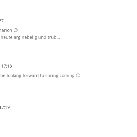
27
Marion 😉
s heute arg nebelig und trüb…
 17:18
ll be looking forward to spring coming 🙂
17:19