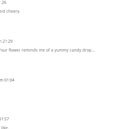
1:26
 and cheery.
m 21:29
Your flower reminds me of a yummy candy drop…
um 01:04
01:57
 like.