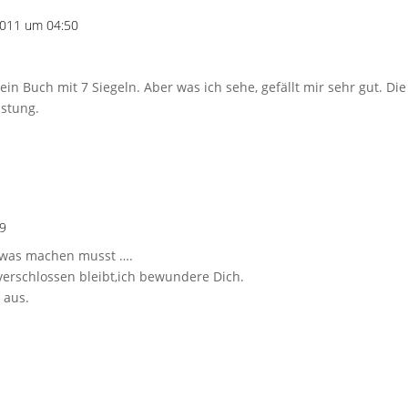
2011 um 04:50
 ein Buch mit 7 Siegeln. Aber was ich sehe, gefällt mir sehr gut. Di
istung.
29
 was machen musst ….
v verschlossen bleibt,ich bewundere Dich.
l aus.