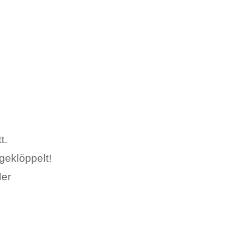
t.
geklöppelt!
der