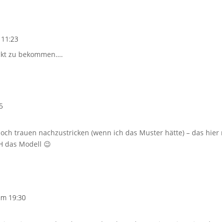
 11:23
rickt zu bekommen….
5
ch trauen nachzustricken (wenn ich das Muster hätte) – das hier n
H das Modell 😉
um 19:30