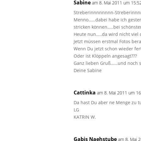
Sabine
am 8. Mai 2011 um 15:5
Streberinnnnnnnn-Streberinnnnn
Menno……dabei habe ich gester
stricken können…..bei schönst
Heute nun…..da wird nicht vie
Jetzt müssen erstmal Fotos ber
Wenn Du jetzt schon wieder fert
Oder ist Klöppeln angesagt???
Ganz lieben Gruß……und noch 
Deine Sabine
Cattinka
am 8. Mai 2011 um 16
Da hast Du aber ne Menge zu tun
LG
KATRIN W.
Gabis Naehstube
am 8. Mai 