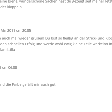
e eine Biene, wunderschöne Sachen hast du gezeigt seit meiner let
der klöppeln.
 Mai 2011 um 20:05
h auch mal wieder grüßen! Du bist so fleißig an der Strick- und Klö
be den schnellen Erfolg und werde wohl ewig kleine Teile werkeln!
land,Ulla
1 um 06:08
nd die Farbe gefällt mir auch gut.