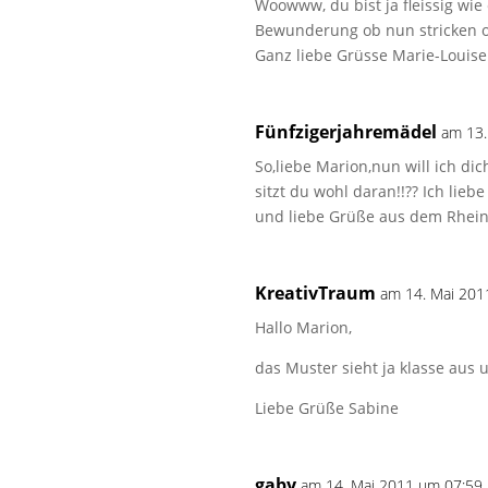
Woowww, du bist ja fleissig wi
Bewunderung ob nun stricken o
Ganz liebe Grüsse Marie-Louise
Fünfzigerjahremädel
am 13.
So,liebe Marion,nun will ich dic
sitzt du wohl daran!!?? Ich lie
und liebe Grüße aus dem Rhein
KreativTraum
am 14. Mai 201
Hallo Marion,
das Muster sieht ja klasse aus u
Liebe Grüße Sabine
gaby
am 14. Mai 2011 um 07:59