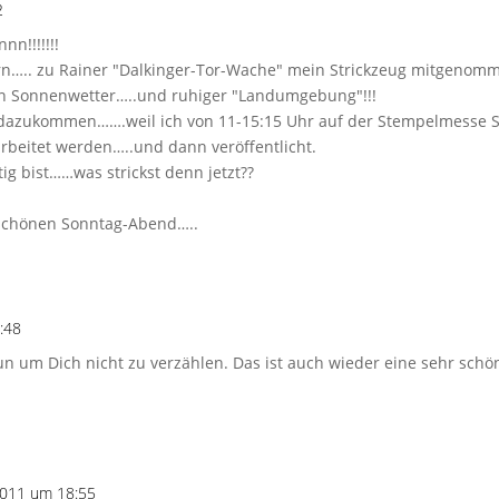
2
n!!!!!!!
n….. zu Rainer "Dalkinger-Tor-Wache" mein Strickzeug mitgenom
en Sonnenwetter…..und ruhiger "Landumgebung"!!!
l dazukommen…….weil ich von 11-15:15 Uhr auf der Stempelmesse 
arbeitet werden…..und dann veröffentlicht.
ig bist……was strickst denn jetzt??
schönen Sonntag-Abend…..
:48
 um Dich nicht zu verzählen. Das ist auch wieder eine sehr schöne
2011 um 18:55