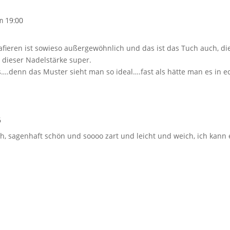
m 19:00
afieren ist sowieso außergewöhnlich und das ist das Tuch auch, di
 dieser Nadelstärke super.
s….denn das Muster sieht man so ideal….fast als hätte man es in e
6
, sagenhaft schön und soooo zart und leicht und weich, ich kann e