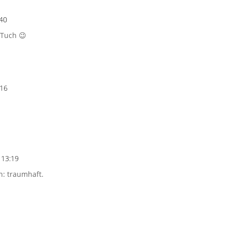
:40
 Tuch 😉
:16
 13:19
: traumhaft.