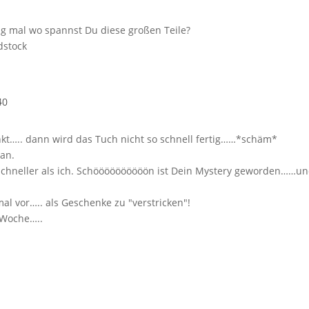
sag mal wo spannst Du diese großen Teile?
dstock
40
nkt….. dann wird das Tuch nicht so schnell fertig……*schäm*
 an.
chneller als ich. Schöööööööööön ist Dein Mystery geworden……und
mal vor….. als Geschenke zu "verstricken"!
 Woche…..