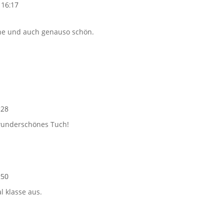
 16:17
eine und auch genauso schön.
:28
 wunderschönes Tuch!
:50
l klasse aus.