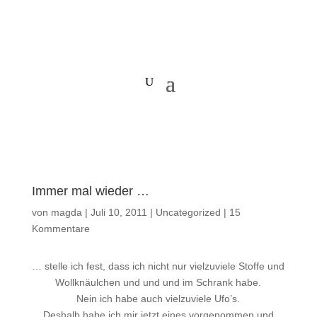
Immer mal wieder …
von
magda
|
Juli 10, 2011
|
Uncategorized
|
15
Kommentare
… stelle ich fest, dass ich nicht nur vielzuviele Stoffe und
Wollknäulchen und und und im Schrank habe.
Nein ich habe auch vielzuviele Ufo’s.
Deshalb habe ich mir jetzt eines vorgenommen und