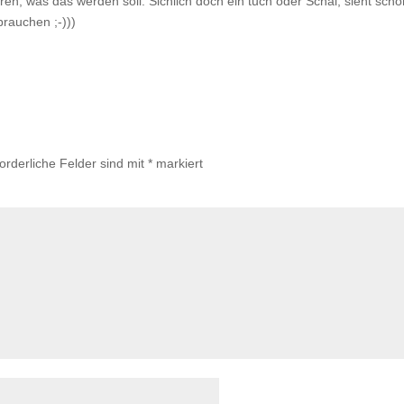
en, was das werden soll. Sichlich doch ein tuch oder Schal, sieht sch
rauchen ;-)))
forderliche Felder sind mit
*
markiert