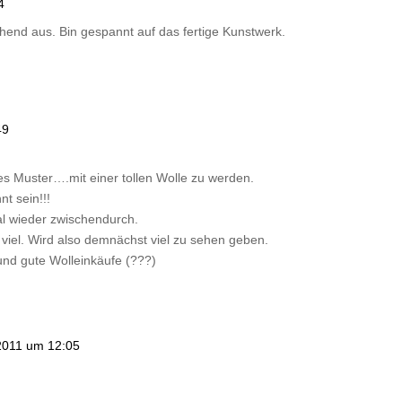
4
chend aus. Bin gespannt auf das fertige Kunstwerk.
49
s Muster….mit einer tollen Wolle zu werden.
t sein!!!
al wieder zwischendurch.
iel. Wird also demnächst viel zu sehen geben.
und gute Wolleinkäufe (???)
 2011 um 12:05