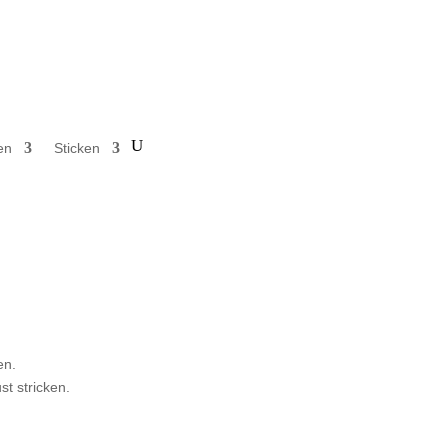
en
Sticken
en.
t stricken.