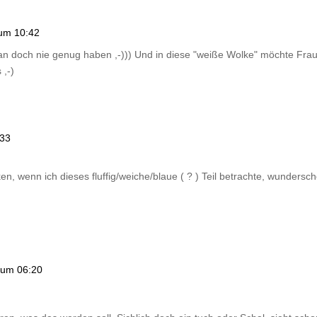
 um 10:42
n doch nie genug haben ,-))) Und in diese "weiße Wolke" möchte Frau a
 ,-)
:33
, wenn ich dieses fluffig/weiche/blaue ( ? ) Teil betrachte, wundersc
 um 06:20