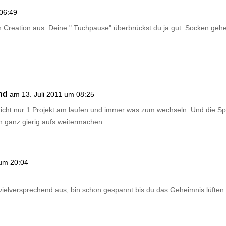
 06:49
ten Creation aus. Deine " Tuchpause" überbrückst du ja gut. Socken geh
nd
am 13. Juli 2011 um 08:25
a nicht nur 1 Projekt am laufen und immer was zum wechseln. Und die Sp
nn ganz gierig aufs weitermachen.
 um 20:04
ielversprechend aus, bin schon gespannt bis du das Geheimnis lüften 