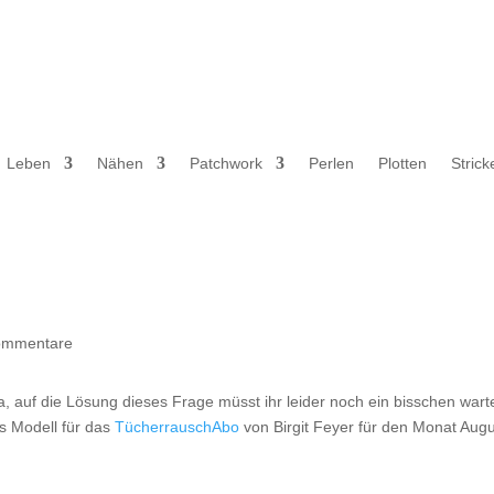
Leben
Nähen
Patchwork
Perlen
Plotten
Strick
ommentare
a, auf die Lösung dieses Frage müsst ihr leider noch ein bisschen wart
as Modell für das
TücherrauschAbo
von Birgit Feyer für den Monat Augus