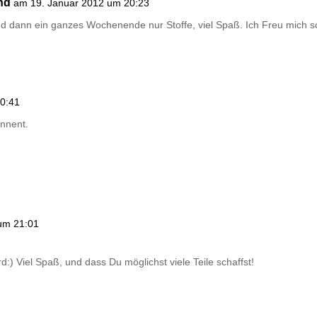
nd
am 19. Januar 2012 um 20:23
und dann ein ganzes Wochenende nur Stoffe, viel Spaß. Ich Freu mich sc
0:41
annent.
um 21:01
d:) Viel Spaß, und dass Du möglichst viele Teile schaffst!