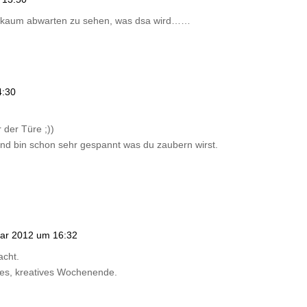
n ich kaum abwarten zu sehen, was dsa wird……
4:30
 der Türe ;))
und bin schon sehr gespannt was du zaubern wirst.
ar 2012 um 16:32
acht.
es, kreatives Wochenende.