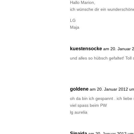
Hallo Marion,
ich wünsche dir ein wunderschön
LG
Maja
kuestensocke
am 20. Januar 
und alles so hübsch gefaltet! To
goldene
am 20. Januar 2012 u
oh da bin ich gespannt . ich liebe
viel spass beim PW
lg aurelia
Sinaida
am 20. Januar 2012 um