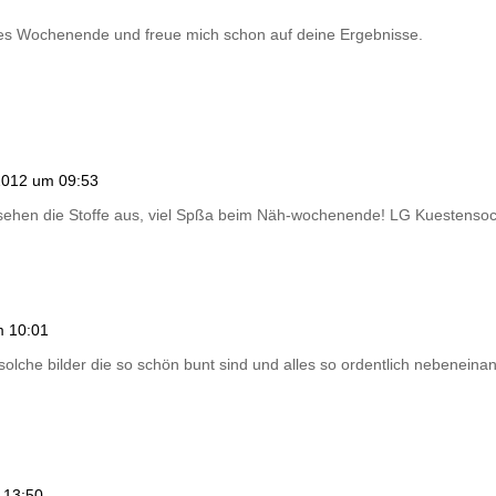
es Wochenende und freue mich schon auf deine Ergebnisse.
2012 um 09:53
ll sehen die Stoffe aus, viel Spßa beim Näh-wochenende! LG Kuestenso
m 10:01
 solche bilder die so schön bunt sind und alles so ordentlich nebeneinan
 13:50