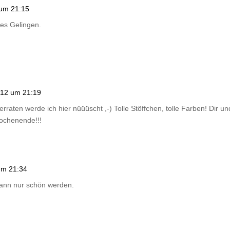
 um 21:15
tes Gelingen.
012 um 21:19
erraten werde ich hier nüüüscht ,-) Tolle Stöffchen, tolle Farben! Dir 
Wochenende!!!
um 21:34
kann nur schön werden.