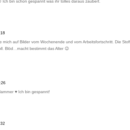
 Ich bin schon gespannt was ihr tolles daraus zaubert.
:18
eue mich auf Bilder vom Wochenende und vom Arbeitsfortschritt. Die St
ll. Blöd…macht bestimmt das Alter 😉
:26
Hammer ♥ Ich bin gespannt!
:32