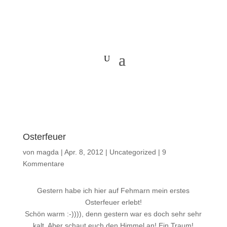
Osterfeuer
von
magda
|
Apr. 8, 2012
|
Uncategorized
|
9
Kommentare
Gestern habe ich hier auf Fehmarn mein erstes
Osterfeuer erlebt!
Schön warm :-)))), denn gestern war es doch sehr sehr
kalt. Aber schaut euch den Himmel an! Ein Traum!