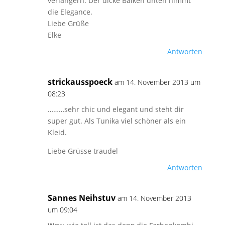
verlängern. Der dicke Balken unten nimmt
die Elegance.
Liebe Grüße
Elke
Antworten
strickausspoeck
am 14. November 2013 um
08:23
………sehr chic und elegant und steht dir
super gut. Als Tunika viel schöner als ein
Kleid.
Liebe Grüsse traudel
Antworten
Sannes Neihstuv
am 14. November 2013
um 09:04