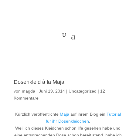
Dosenkleid à la Maja
von
magda
|
Juni 19, 2014
|
Uncategorized
|
12
Kommentare
Kürzlich veröffentlichte
Maja
auf ihrem Blog ein
Tutorial
für ihr Dosenkleidchen
.
Weil ich dieses Kleidchen schon life gesehen habe und
eine entsprechenden Dose schon bereit stand, habe ich