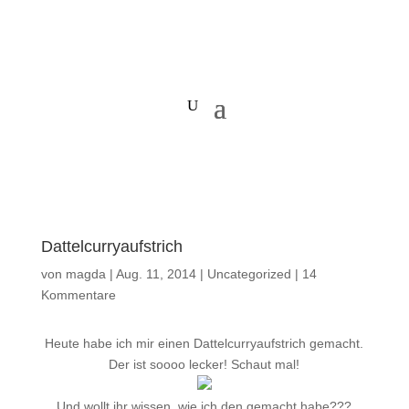
Dattelcurryaufstrich
von
magda
|
Aug. 11, 2014
|
Uncategorized
|
14
Kommentare
Heute habe ich mir einen Dattelcurryaufstrich gemacht.
Der ist soooo lecker! Schaut mal!
Und wollt ihr wissen, wie ich den gemacht habe???