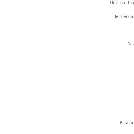
Und seit he
Bei herrli
Su
Besonde