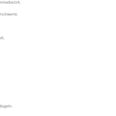
eimatbezirk.
erschwerte.
ft.
 Bügeln.