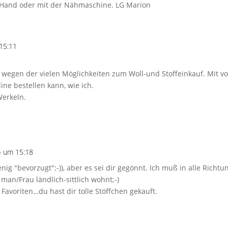
er Hand oder mit der Nähmaschine. LG Marion
15:11
wegen der vielen Möglichkeiten zum Woll-und Stoffeinkauf. Mit vor
ne bestellen kann, wie ich.
Werkeln.
4 um 15:18
nig "bevorzugt";-)), aber es sei dir gegönnt. Ich muß in alle Rich
an/Frau ländlich-sittlich wohnt;-)
avoriten…du hast dir tolle Stöffchen gekauft.