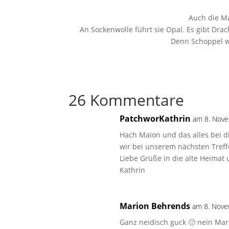
Auch die M
An Sockenwolle führt sie Opal. Es gibt Dr
Denn Schoppel wi
26 Kommentare
PatchworKathrin
am 8. Nov
Hach Maion und das alles bei d
wir bei unserem nächsten Tref
Liebe Grüße in die alte Heimat
Kathrin
Marion Behrends
am 8. Nov
Ganz neidisch guck 🙁 nein Mari