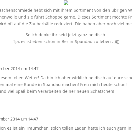
aschenschmiede hebt sich mit ihrem Sortiment von den übrigen Wo
achenwolle und sie führt Schoppelgarne. Dieses Sortiment möchte
rd oft auf die Zauberbälle reduziert. Die haben aber noch viel m
So ich denke ihr seid jetzt ganz neidisch.
Tja, es ist eben schön in Berlin-Spandau zu leben :-))))
ember 2014 um 14:47
iesem tollen Wetter! Da bin ich aber wirklich neidisch auf eure s
fen mal eine Runde in Spandau machen! Freu mich heute schon!
 und viel Spaß beim Verarbeiten deiner neuen Schätzchen!
ember 2014 um 14:47
on es ist ein Träumchen, solch tollen Laden hätte ich auch gern in