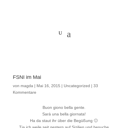
FSNI im Mai
von
magda
|
Mai 16, 2015
|
Uncategorized
|
33
Kommentare
Buon giono bella gente.
Sarà una bella giornata!
Ha da staut ihr über die Begüßung 🙂
Tja ich weile seit gestern auf Sizilien und besuche