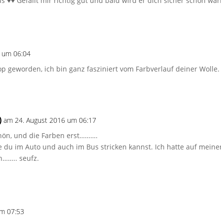
s ♥♥ Gefällt mir richtig gut und bald wird er dich sicher schön wa
 um 06:04
p geworden, ich bin ganz fasziniert vom Farbverlauf deiner Wolle.
)
am 24. August 2016 um 06:17
chön, und die Farben erst……….
 du im Auto und auch im Bus stricken kannst. Ich hatte auf meiner
n…….. seufz.
um 07:53