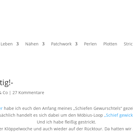
Leben
Nähen
Patchwork
Perlen
Plotten
Stri
ig!-
& Co
|
27 Kommentare
er
habe ich euch den Anfang meines „Schiefen Gewurschtels“ gezei
sächlich handelt es sich dabei um den Möbius-Loop
„Schief gewick
Und ich habe fleißig gestrickt.
r Klöppelwoche und auch wieder auf der Rücktour. Da hatten wir a