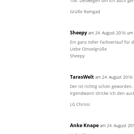
Toll. Deswegen bin ich auch ger
Grüße Ramgad
Sheepy
am 24. August 2016 um
Ein ganz toller Farbverlauf für
Liebe OInselgrüße
Sheepy
TarasWelt
am 24. August 2016
Der ist richtig schön geworden.
Irgendwann stricke ich den au
LG Chrissi
Anke Knape
am 24. August 20