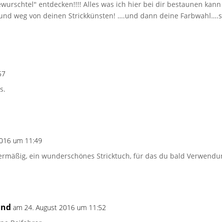
ewurschtel" entdecken!!!! Alles was ich hier bei dir bestaunen kan
in und weg von deinen Strickkünsten! ….und dann deine Farbwahl…
57
s.
2016 um 11:49
ermäßig, ein wunderschönes Stricktuch, für das du bald Verwendu
and
am 24. August 2016 um 11:52