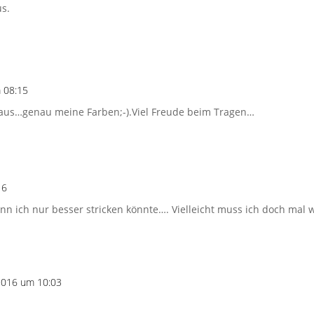
us.
 08:15
e aus…genau meine Farben;-).Viel Freude beim Tragen…
16
enn ich nur besser stricken könnte…. Vielleicht muss ich doch mal 
2016 um 10:03