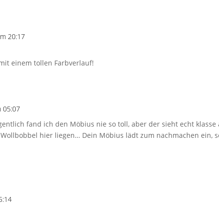
um 20:17
mit einem tollen Farbverlauf!
 05:07
igentlich fand ich den Möbius nie so toll, aber der sieht echt klasse
 Wollbobbel hier liegen… Dein Möbius lädt zum nachmachen ein, s
5:14