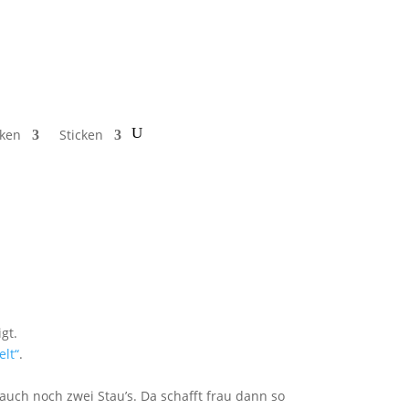
cken
Sticken
gt.
elt“
.
uch noch zwei Stau’s. Da schafft frau dann so