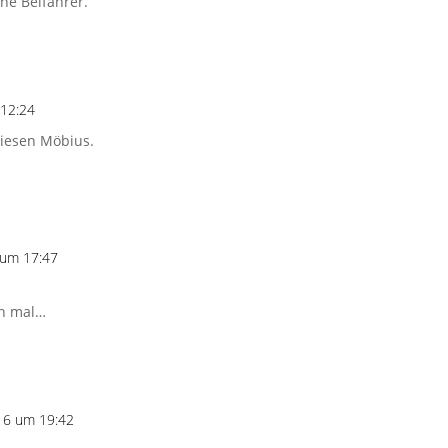
ne Beifahrer.
 12:24
 diesen Möbius.
 um 17:47
ch mal…
16 um 19:42