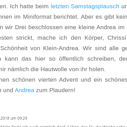
ken. Ich hatte beim
letzten Samstagsplausch
u
nen im Miniformat berichtet. Aber es gibt kei
en wir Drei beschlossen eine kleine Andrea im
esten strickt, mache ich den Körper, Chrissi
e Schönheit von Klein-Andrea. Wir sind alle 
 kann das hier so öffentlich schreiben, d
r nämlich die Hautwolle von ihr holen.
nen schönen vierten Advent und ein schöne
ch und
Andrea
zum Plaudern!
 2018 um 09:29
ichteln finde ich auch ziemlich doof. Schön, das Du die Woche sehr