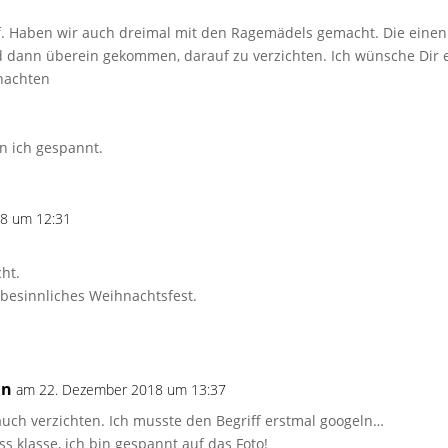
oof. Haben wir auch dreimal mit den Ragemädels gemacht. Die einen
d dann überein gekommen, darauf zu verzichten. Ich wünsche Dir 
nachten
n ich gespannt.
8 um 12:31
ht.
 besinnliches Weihnachtsfest.
in
am 22. Dezember 2018 um 13:37
auch verzichten. Ich musste den Begriff erstmal googeln…
ss klasse, ich bin gespannt auf das Foto!