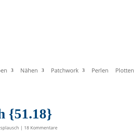
ben
Nähen
Patchwork
Perlen
Plotten
h {51.18}
splausch
|
18 Kommentare