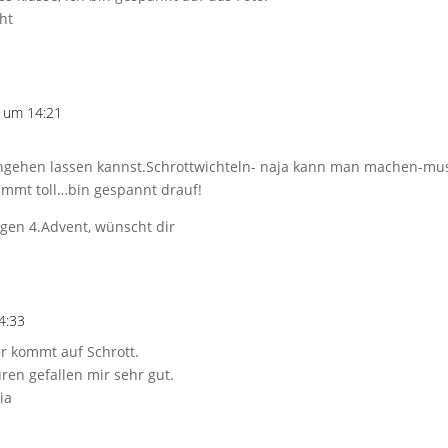
ht
 um 14:21
ngehen lassen kannst.Schrottwichteln- naja kann man machen-mus
timmt toll…bin gespannt drauf!
gen 4.Advent, wünscht dir
4:33
er kommt auf Schrott.
ren gefallen mir sehr gut.
ia