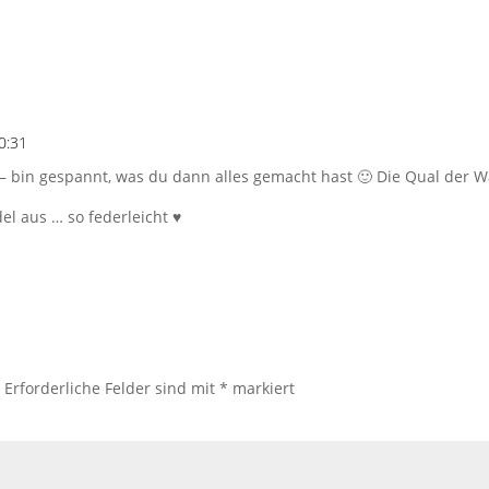
0:31
– bin gespannt, was du dann alles gemacht hast 🙂 Die Qual der 
el aus … so federleicht ♥
.
Erforderliche Felder sind mit
*
markiert