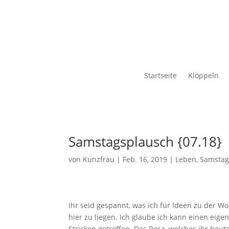
Startseite
Klöppeln
Samstagsplausch {07.18}
von
Kunzfrau
|
Feb. 16, 2019
|
Leben
,
Samstag
Ihr seid gespannt, was ich für Ideen zu der W
hier zu liegen. Ich glaube ich kann einen ei
Stricken getroffen. Das Rosa, welches ihr heut