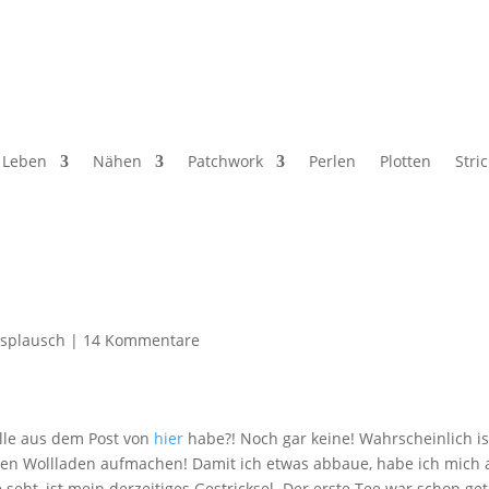
Leben
Nähen
Patchwork
Perlen
Plotten
Stri
splausch
|
14 Kommentare
olle aus dem Post von
hier
habe?! Noch gar keine! Wahrscheinlich is
genen Wollladen aufmachen! Damit ich etwas abbaue, habe ich mic
e seht, ist mein derzeitiges Gestricksel. Der erste Tee war schon g