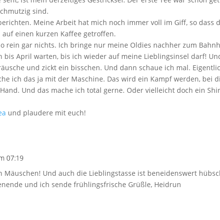
schmutzig sind.
berichten. Meine Arbeit hat mich noch immer voll im Giff, so dass d
auf einen kurzen Kaffee getroffen.
 rein gar nichts. Ich bringe nur meine Oldies nachher zum Bahnho
h bis April warten, bis ich wieder auf meine Lieblingsinsel darf! 
usche und zickt ein bisschen. Und dann schaue ich mal. Eigentli
he ich das ja mit der Maschine. Das wird ein Kampf werden, bei d
Hand. Und das mache ich total gerne. Oder vielleicht doch ein Sh
ea
und plaudere mit euch!
um 07:19
n Mäuschen! Und auch die Lieblingstasse ist beneidenswert hübs
ende und ich sende frühlingsfrische Grüßle, Heidrun