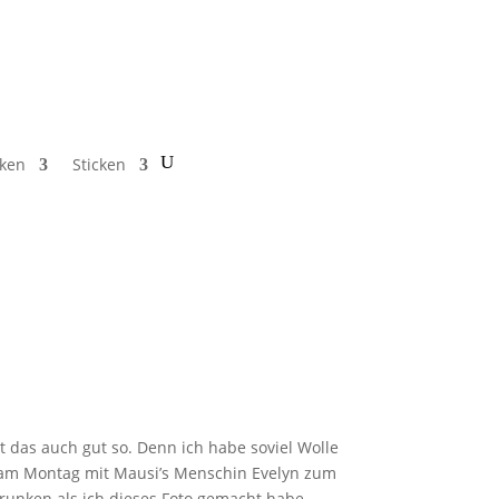
cken
Sticken
t das auch gut so. Denn ich habe soviel Wolle
h am Montag mit Mausi’s Menschin Evelyn zum
etrunken als ich dieses Foto gemacht habe.