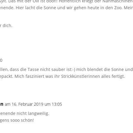
ylt. Das mit der Ovi ist doof!! Hoffentlich kriegt der Nähmaschinen
nende. Hier lacht die Sonne und wir gehen heute in den Zoo. Me
 dich.
00
allen, dass die Tasse nicht sauber ist:-) mich blendet die Sonne un
ckt. Mich fasziniert was ihr Strickkünstlerinnen alles fertigt.
in
am 16. Februar 2019 um 13:05
henende nicht langweilig.
rigens sooo schön!