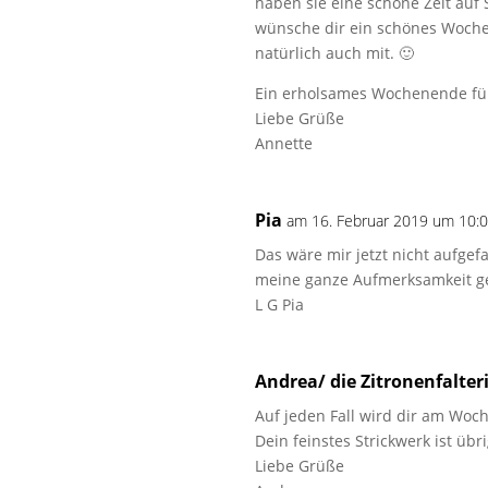
haben sie eine schöne Zeit auf S
wünsche dir ein schönes Woche
natürlich auch mit. 🙂
Ein erholsames Wochenende für
Liebe Grüße
Annette
Pia
am 16. Februar 2019 um 10:
Das wäre mir jetzt nicht aufgef
meine ganze Aufmerksamkeit gepa
L G Pia
Andrea/ die Zitronenfalter
Auf jeden Fall wird dir am Woc
Dein feinstes Strickwerk ist üb
Liebe Grüße