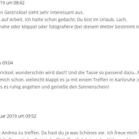
019 um 08:42
 Gestricksel sieht sehr interessant aus.
 auf Arbeit. Ich hatte schon gedacht, Du bist im Urlaub. Lach.
e oder klöppel oder fotografiere (bei diesem Wetter bestimmt to
m 09:04
tricksel, wunderschön wird das!!! Und die Tasse so passend dazu…M
ich schon, vielleicht klappt es ja mit einem Treffen in Karlsruhe ;
ss es ruhig angehen und genieße den Sonnenschein!
ruar 2019 um 09:52
 Andrea zu treffen. Da hast du ja was Schönes vor. Ich freue mich 