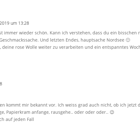
 2019 um 13:28
 ist immer wieder schön. Kann ich verstehen, dass du ein bisschen n
ja Geschmackssache. Und letzten Endes, hauptsache Nordsee 🙂
i, deine rose Wolle weiter zu verarbeiten und ein entspanntes Wo
18
n kommt mir bekannt vor. Ich weiss grad auch nicht, ob ich jetzt
ge, Papierkram anfange, rausgehe.. oder oder oder.. 😉
 auf jeden Fall