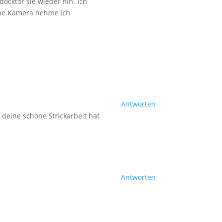
docktor sie wieder hin. Ich
ine Kamera nehme ich
Antworten
d deine schöne Strickarbeit hat
Antworten