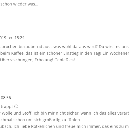
a schon wieder was…
2019 um 18:24
esprochen bezaubernd aus…was wohl daraus wird? Du wirst es uns 
 beim Kaffee, das ist ein schöner Einstieg in den Tag! Ein Wochen
, Überraschungen, Erholung! Genieß es!
 08:56
rtrappt 🙂
r Wolle und Stoff. Ich bin mir nicht sicher, wann ich das alles ver
nchmal schon um sich großartig zu fühlen.
 hübsch. Ich liebe Rotkehlchen und freue mich immer, das eins z