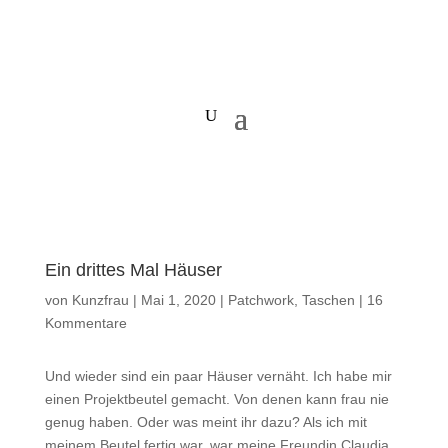
Ein drittes Mal Häuser
von
Kunzfrau
|
Mai 1, 2020
|
Patchwork
,
Taschen
|
16
Kommentare
Und wieder sind ein paar Häuser vernäht. Ich habe mir
einen Projektbeutel gemacht. Von denen kann frau nie
genug haben. Oder was meint ihr dazu? Als ich mit
meinem Beutel fertig war, war meine Freundin Claudia