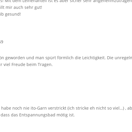
! Mit dem Leinenanteil ist es aber sicher sehr angenehmzutragen 
llt mir auch sehr gut!
ib gesund!
59
n geworden und man spürt förmlich die Leichtigkeit. Die unregelmä
ir viel Freude beim Tragen.
abe noch nie ito-Garn verstrickt (ich stricke eh nicht so viel…) , 
 dass das Entspannungsbad mötig ist.