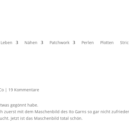
Leben
Nähen
Patchwork
Perlen
Plotten
Stri
Co
|
19 Kommentare
 etwas gegönnt habe.
zuerst mit dem Maschenbild des Ito Garns so gar nicht zufrieden w
ht. Jetzt ist das Maschenbild total schön.