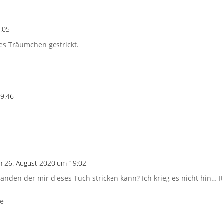
:05
nes Träumchen gestrickt.
19:46
m 26. August 2020 um 19:02
manden der mir dieses Tuch stricken kann? Ich krieg es nicht hin… It
ue