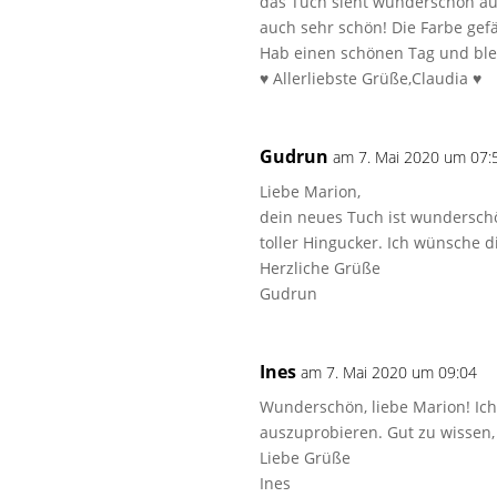
das Tuch sieht wunderschön aus
auch sehr schön! Die Farbe gefä
Hab einen schönen Tag und ble
♥️ Allerliebste Grüße,Claudia ♥️
Gudrun
am 7. Mai 2020 um 07:
Liebe Marion,
dein neues Tuch ist wunderschö
toller Hingucker. Ich wünsche d
Herzliche Grüße
Gudrun
Ines
am 7. Mai 2020 um 09:04
Wunderschön, liebe Marion! Ich h
auszuprobieren. Gut zu wissen,
Liebe Grüße
Ines