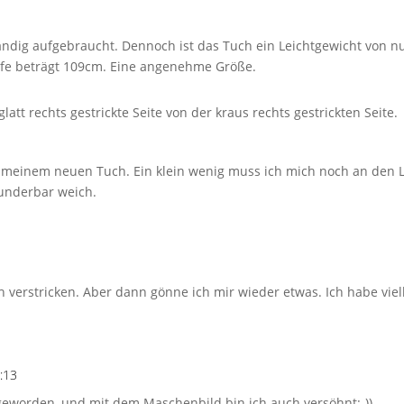
ändig aufgebraucht. Dennoch ist das Tuch ein Leichtgewicht von n
efe beträgt 109cm. Eine angenehme Größe.
latt rechts gestrickte Seite von der kraus rechts gestrickten Seite.
it meinem neuen Tuch. Ein klein wenig muss ich mich noch an den 
wunderbar weich.
 verstricken. Aber dann gönne ich mir wieder etwas. Ich habe viell
:13
geworden, und mit dem Maschenbild bin ich auch versöhnt:-))