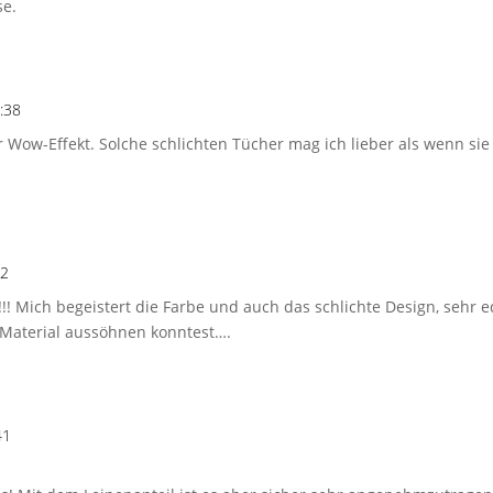
se.
:38
ter Wow-Effekt. Solche schlichten Tücher mag ich lieber als wenn si
42
h!!! Mich begeistert die Farbe und auch das schlichte Design, sehr 
 Material aussöhnen konntest….
41