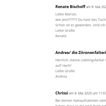
Renate Bischoff
am 8. Mai 20
Liebe Marion,
wie jetzt?????? Du hast das Tuch
Schön ist es geworden. Und ich
Liebe Grüße
Renate
Andrea/ die Zitronenfalter
Herrlich, meine Lieblingsfarbe!
auf! Hach!
Liebe Grüße
Andrea
Chrissi
am 8. Mai 2020 um 11:0
Bei deinen Nahaufnahmen sieht 
Schön, dass es dir jetzt doch gef