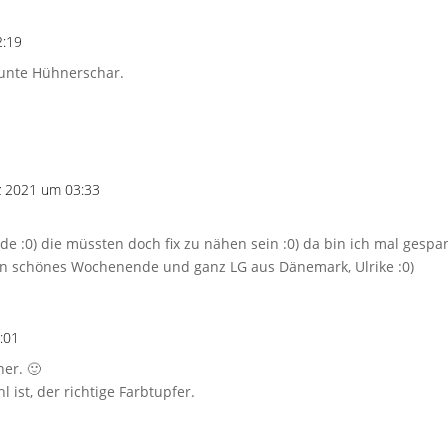
2:19
bunte Hühnerschar.
z 2021 um 03:33
de :0) die müssten doch fix zu nähen sein :0) da bin ich mal gesp
ein schönes Wochenende und ganz LG aus Dänemark, Ulrike :0)
:01
ner. 🙂
 ist, der richtige Farbtupfer.