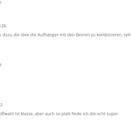
a
8:26
ko, dazu die Idee die Aufhänger mit den Beinen zu kombinieren, se
7
02
Stoffwahl ist klasse, aber auch so platt finde ich die echt super.