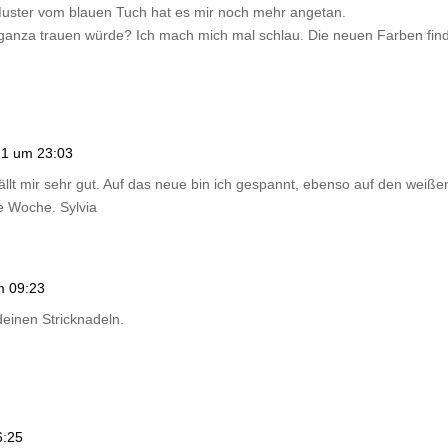
s Muster vom blauen Tuch hat es mir noch mehr angetan.
aganza trauen würde? Ich mach mich mal schlau. Die neuen Farben finde
21 um 23:03
llt mir sehr gut. Auf das neue bin ich gespannt, ebenso auf den weißen 
ue Woche. Sylvia
m 09:23
deinen Stricknadeln.
6:25