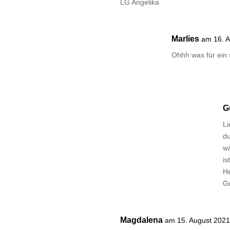
LG Angelika
Marlies
am 16. 
Ohhh was für ein s
G
Li
du
wä
is
H
G
Magdalena
am 15. August 202