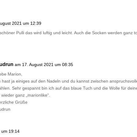
August 2021 um 12:39
chöner Pulli das wird luftig und leicht. Auch die Socken werden ganz to
udrun
am 17. August 2021 um 08:35
ebe Marion,
 hast ja einiges auf den Nadeln und du kannst zwischen anspruchsvol
hlen. Sehr gespannt bin ich auf das blaue Tuch und die Wolle für dein
t wieder ganz „marionlike“.
erzliche Grüße
udrun
1 um 19:14