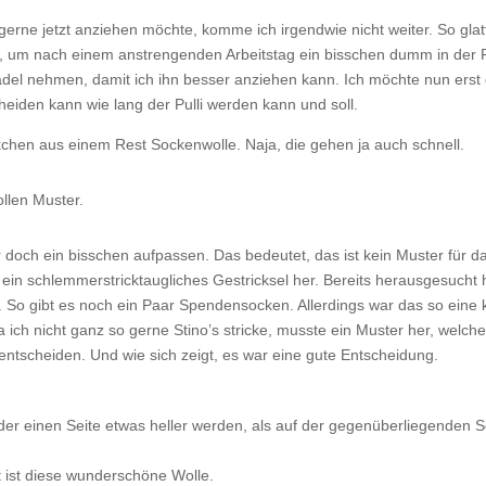
 gerne jetzt anziehen möchte, komme ich irgendwie nicht weiter. So glat
ge, um nach einem anstrengenden Arbeitstag ein bisschen dumm in der
adel nehmen, damit ich ihn besser anziehen kann. Ich möchte nun erst 
heiden kann wie lang der Pulli werden kann und soll.
chen aus einem Rest Sockenwolle. Naja, die gehen ja auch schnell.
llen Muster.
doch ein bisschen aufpassen. Das bedeutet, das ist kein Muster für das
in schlemmerstricktaugliches Gestricksel her. Bereits herausgesucht h
 So gibt es noch ein Paar Spendensocken. Allerdings war das so eine k
Da ich nicht ganz so gerne Stino’s stricke, musste ein Muster her, welc
entscheiden. Und wie sich zeigt, es war eine gute Entscheidung.
der einen Seite etwas heller werden, als auf der gegenüberliegenden S
t ist diese wunderschöne Wolle.