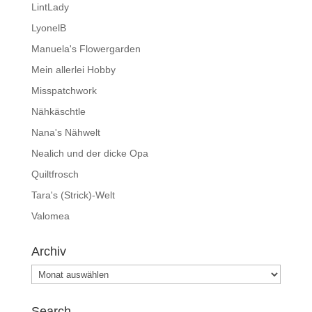
LintLady
LyonelB
Manuela's Flowergarden
Mein allerlei Hobby
Misspatchwork
Nähkäschtle
Nana's Nähwelt
Nealich und der dicke Opa
Quiltfrosch
Tara's (Strick)-Welt
Valomea
Archiv
Archiv
Search