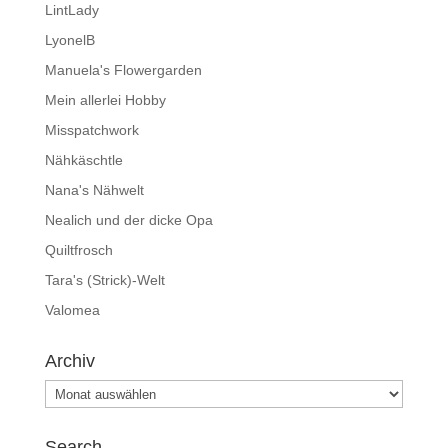
LintLady
LyonelB
Manuela's Flowergarden
Mein allerlei Hobby
Misspatchwork
Nähkäschtle
Nana's Nähwelt
Nealich und der dicke Opa
Quiltfrosch
Tara's (Strick)-Welt
Valomea
Archiv
Archiv
Search