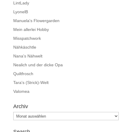
LintLady
LyonelB
Manuela's Flowergarden
Mein allerlei Hobby
Misspatchwork
Nähkäschtle
Nana's Nähwelt
Nealich und der dicke Opa
Quiltfrosch
Tara's (Strick)-Welt
Valomea
Archiv
Archiv
Search