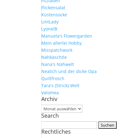
Fitzladen
Flickensalat
Küstensocke
LintLady
LyonelB
Manuela's Flowergarden
Mein allerlei Hobby
Misspatchwork
Nähkäschtle
Nana's Nähwelt
Nealich und der dicke Opa
Quiltfrosch
Tara's (Strick)-Welt
Valomea
Archiv
Archiv
Search
Suchen
Rechtliches
nach: