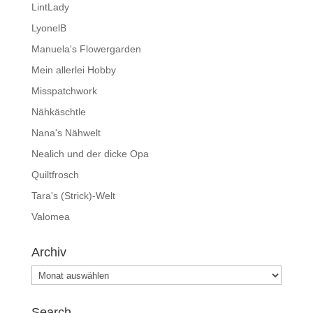
LintLady
LyonelB
Manuela's Flowergarden
Mein allerlei Hobby
Misspatchwork
Nähkäschtle
Nana's Nähwelt
Nealich und der dicke Opa
Quiltfrosch
Tara's (Strick)-Welt
Valomea
Archiv
Archiv
Search