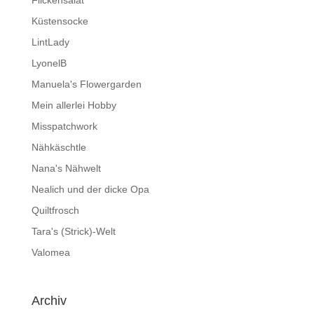
Flickensalat
Küstensocke
LintLady
LyonelB
Manuela's Flowergarden
Mein allerlei Hobby
Misspatchwork
Nähkäschtle
Nana's Nähwelt
Nealich und der dicke Opa
Quiltfrosch
Tara's (Strick)-Welt
Valomea
Archiv